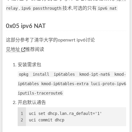
relay
,
ipv6 passthrougth
技术,可选的只有
ipv6 nat
0x05 ipv6 NAT
这部分参考了清华大学的openwrt ipv6讨论
见地址
推荐阅读
安装需求包
opkg install ip6tables kmod-ipt-nat6 kmod-
ip6tables kmod-ip6tables-extra luci-proto-ipv6
iputils-traceroute6
开启默认通告
1
uci set dhcp.lan.ra_default='1'
2
uci commit dhcp