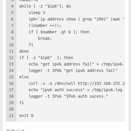
4
while [ -z "$ip6"]; do
5
    sleep 3
6
    ip6=`ip address show | grep "2001" |awk '{p
7
    ((number ++));
8
    if [ $number -gt 6 ]; then
9
        break;
10
    fi
11
done
12
if [ -z "$ip6"  ]; then
13
    echo "get ipv6 address fail" > /tmp/ipv6.lo
14
    logger -t IPV6 "get ipv6 address fail"
15
else
16
    curl -s -o /dev/null http://192.168.255.249
17
    echo "ipv6 auth success" > /tmp/ipv6.log
18
    logger -t IPv6 "IPv6 auth sucess."
19
fi
20
21
exit 0