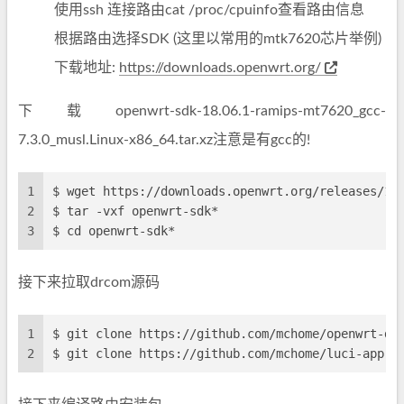
使用ssh 连接路由cat /proc/cpuinfo查看路由信息
根据路由选择SDK (这里以常用的mtk7620芯片举例)
下载地址:
https://downloads.openwrt.org/
下载openwrt-sdk-18.06.1-ramips-mt7620_gcc-
7.3.0_musl.Linux-x86_64.tar.xz注意是有gcc的!
1
$ wget https://downloads.openwrt.org/releases/18
2
$ tar -vxf openwrt-sdk*
3
$ cd openwrt-sdk*
接下来拉取drcom源码
1
$ git clone https://github.com/mchome/openwrt-do
2
$ git clone https://github.com/mchome/luci-app-d