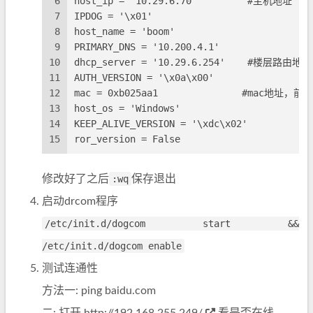
6
host_ip = '10.29.6.70'         #主机地址
7
IPDOG = '\x01'
8
host_name = 'boom'  
9
PRIMARY_DNS = '10.200.4.1'
10
dhcp_server = '10.29.6.254'    #楼层路由地址
11
AUTH_VERSION = '\x0a\x00'
12
mac = 0xb025aa1               #mac地址，前
13
host_os = 'Windows'
14
KEEP_ALIVE_VERSION = '\xdc\x02'
15
ror_version = False
修改好了之后
:wq
保存退出
启动drcom程序
/etc/init.d/dogcom start &&
/etc/init.d/dogcom enable
测试连通性
方法一: ping baidu.com