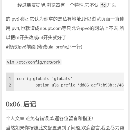
经过朋友提醒,浏览器有一个特性,它不认
fd
开头
的ipv6地址,它认为你拿的是私有地址,所以浏览页面一直使
用ipv4,也就造成npupt.com等只允许ipv6的网站上不去,所
以把fd开头改成dd开头就好了!
#修改ipv6前缀 (修改ula_prefix那一行)
vim /etc/config/network
1
config globals 'globals'
2
        option ula_prefix 'dd86:acf7:b93b::/48'
0x06. 后记
个人文章,难免有错误,欢迎各位留言和指正!
当然如果你按照此文配置遇到了问题,欢迎留言,我会尽力帮