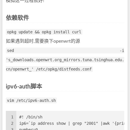
模拟这一过程就好!
依赖软件
opkg update && opkg install curl
如果遇到超时,需要换下openwrt的源
sed -i
's_downloads.openwrt.org_mirrors.tuna.tsinghua.edu.
cn/openwrt_' /etc/opkg/distfeeds.conf
ipv6-auth脚本
vim /etc/ipv6-auth.sh
1
#! /bin/sh
2
ip6=`ip address show | grep "2001" |awk '{print
3
number=0