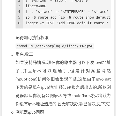
2
[ "$ACTION" = ifup ] || exit 0
3
iface=wan6
4
[ -z "$iface" -o "$INTERFACE" = "$iface" ] 
5
ip -6 route add `ip -6 route show default|s
6
logger -t IPv6 "Add IPv6 default route."
记得加可执行权限
chmod +x /etc/hotplug.d/iface/99-ipv6
重启,收工
如果没特殊情况,现在你的路由器可以下发ipv6地址
了,并且ipv6可以连通了,但是针对某些网站
(npupt.com)访问依旧会出现问题,这是由于ipv6 nat
下发的是私有ipv6地址,经过转换之后出去的.所以浏
览器默认你没有公网ipv6,导致couldflare防火墙认为
你没有ipv6地址造成的.暂无解决办法(已解决,见下文)
浏览器ipv6问题