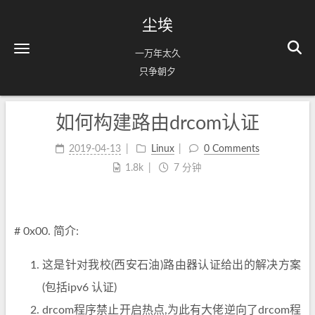
尘埃
一万年太久
只争朝夕
如何构建路由drcom认证
2019-04-13
Linux
0 Comments
1.8k
7 分钟
# 0x00. 简介:
这是针对我校(西安石油)路由器认证给出的解决方案
(包括ipv6 认证)
drcom程序禁止开启热点,为此有大佬逆向了drcom程