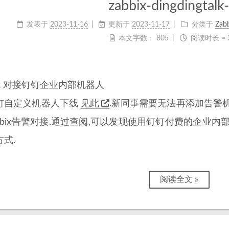
zabbix-dingdingtalk
发表于
2023-11-16
更新于
2023-11-17
分类于
Zabb
本文字数：
805
阅读时长 ≈
bbix 对接钉钉企业内部机器人
钉自定义机器人下线
见此
.新同事需要无法再添加告警
abbix告警对接.通过查阅,可以发现使用钉钉付费的企业
式.
阅读全文 »