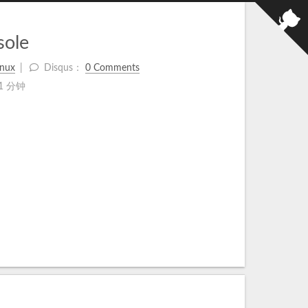
sole
inux
Disqus：
0 Comments
1 分钟