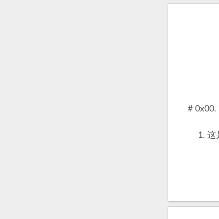
# 0x00
这