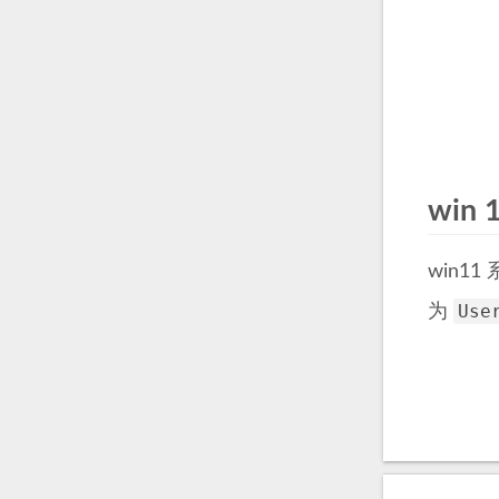
win
win1
Use
为