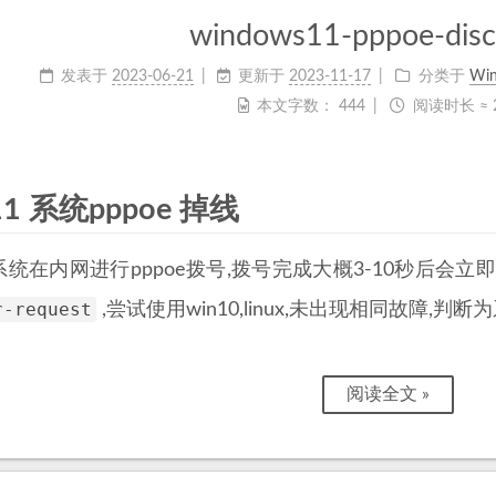
windows11-pppoe-disc
发表于
2023-06-21
更新于
2023-11-17
分类于
Wi
本文字数：
444
阅读时长 ≈
 11 系统pppoe 掉线
1 系统在内网进行pppoe拨号,拨号完成大概3-10秒后会立
r-request
,尝试使用win10,linux,未出现相同故障,判断
阅读全文 »