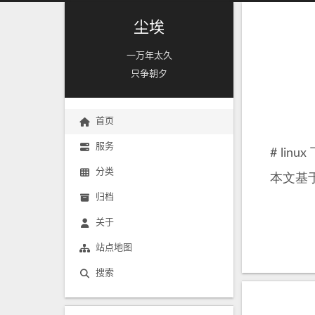
尘埃
一万年太久
只争朝夕
首页
服务
# lin
分类
本文基于Ar
归档
关于
站点地图
搜索