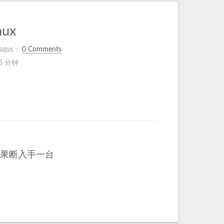
ux
squs：
0 Comments
3 分钟
,果断入手一台